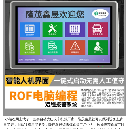
小编在网上找了一些卖自动大巴洗车机的厂家，隆茂鑫晟就可以做到既便宜质
量又好，制造过程层层把关，隆茂鑫晟销售模式是工厂个人，选择隆茂鑫晟可以