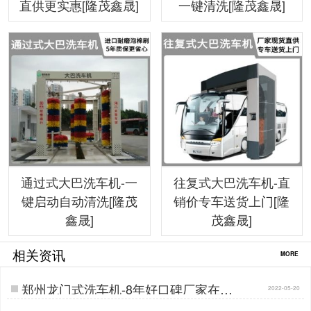
直供更实惠[隆茂鑫晟]
一键清洗[隆茂鑫晟]
通过式大巴洗车机-一
往复式大巴洗车机-直
键启动自动清洗[隆茂
销价专车送货上门[隆
鑫晟]
茂鑫晟]
相关资讯
MORE
郑州龙门式洗车机-8年好口碑厂家在这
2022-05-20
里[隆茂鑫晟]…