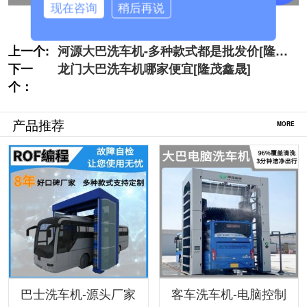
现在咨询
稍后再说
上一个:
河源大巴洗车机-多种款式都是批发价[隆茂
下一
鑫晟]
龙门大巴洗车机哪家便宜[隆茂鑫晟]
个：
产品推荐
MORE
巴士洗车机-源头厂家
客车洗车机-电脑控制