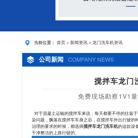
当前位置：
首页
>
新闻资讯
>
龙门洗车机资讯
公司新闻
COMPANY NEWS
搅拌车龙门
免费现场勘察1V1
对于混凝土运输的搅拌车来说，每天都要不停的往返于
染问题，飘落在搅拌车车身之后，在搅拌车外出行驶的
治理的要求的时候，都选择
搅拌车龙门洗车机
的这款设
干净整洁的上路行驶的。