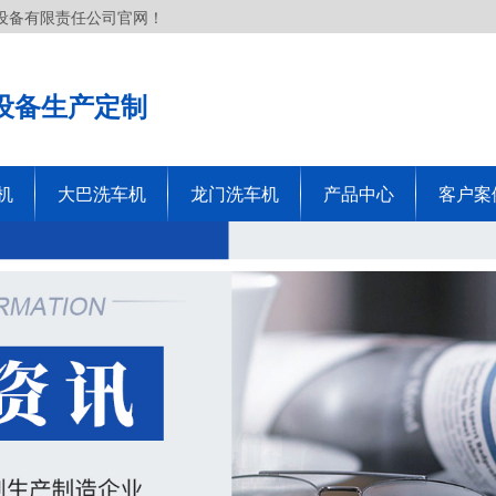
设备有限责任公司官网！
设备生产定制
机
大巴洗车机
龙门洗车机
产品中心
客户案