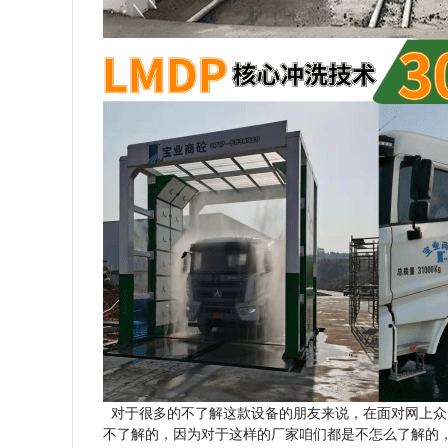
对于很多的不了解这款设备的朋友来说，在面对网上众
不了解的，因为对于这样的厂家咱们都是不怎么了解的