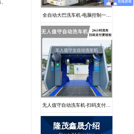
售。
全自动大巴洗车机-电脑控制一键
启动清洗[隆茂鑫晟]
无人值守自动洗车机-扫码支付24
小时不停机洗车[隆茂鑫晟]
隆茂鑫晟介绍