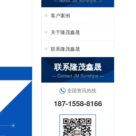
— About JM Sunshjne —
客户案例
关于隆茂鑫晟
联系隆茂鑫晟
联系隆茂鑫晟
— Contact JM Sunshjne —
全国资讯热线
187-1558-8166