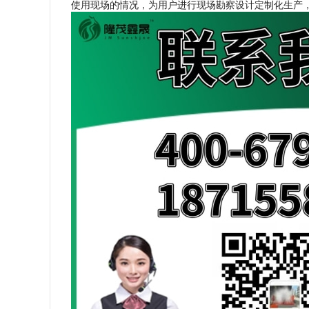
使用现场的情况，为用户进行现场勘察设计定制化生产