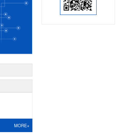
MORE+