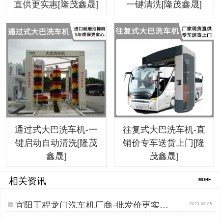
直供更实惠[隆茂鑫晟]
一键清洗[隆茂鑫晟]
通过式大巴洗车机-一
往复式大巴洗车机-直
键启动自动清洗[隆茂
销价专车送货上门[隆
鑫晟]
茂鑫晟]
相关资讯
MORE
宜阳工程龙门洗车机厂商-批发价更实惠
2023-03-08
[隆茂鑫晟]…