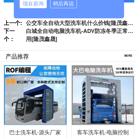
现在咨询
稍后再说
上一个:
公交车全自动大型洗车机什么价钱[隆茂鑫
下一
晟]
白城全自动电脑洗车机-ADV防冻冬季正常使
个：
用[隆茂鑫晟]
产品推荐
MORE
巴士洗车机-源头厂家
客车洗车机-电脑控制