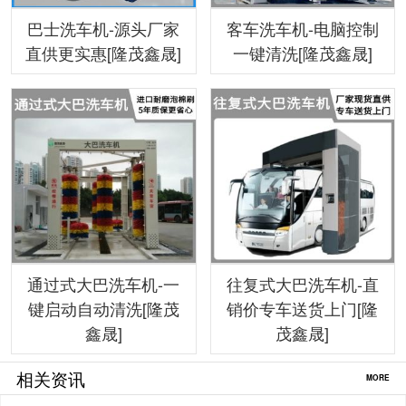
巴士洗车机-源头厂家
客车洗车机-电脑控制
直供更实惠[隆茂鑫晟]
一键清洗[隆茂鑫晟]
通过式大巴洗车机-一
往复式大巴洗车机-直
键启动自动清洗[隆茂
销价专车送货上门[隆
鑫晟]
茂鑫晟]
相关资讯
MORE