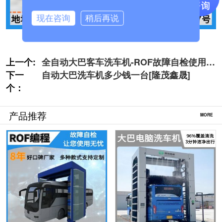
现在咨询
稍后再说
上一个:
全自动大巴客车洗车机-ROF故障自检使用无
下一
忧[隆茂鑫晟]
自动大巴洗车机多少钱一台[隆茂鑫晟]
个：
产品推荐
MORE