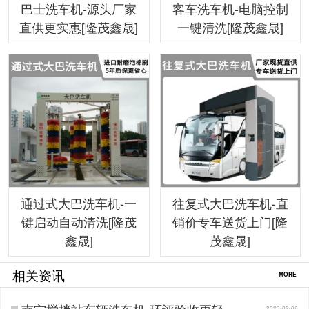
巴士洗车机-源头厂家
客车洗车机-电脑控制
直供更实惠[隆茂鑫晟]
一键清洗[隆茂鑫晟]
通过式大巴洗车机-一
往复式大巴洗车机-直
键启动自动清洗[隆茂
销价专车送货上门[隆
鑫晟]
茂鑫晟]
相关资讯
MORE
南宁搅拌站车辆洗车机-环评验收更轻松
2023-02-06