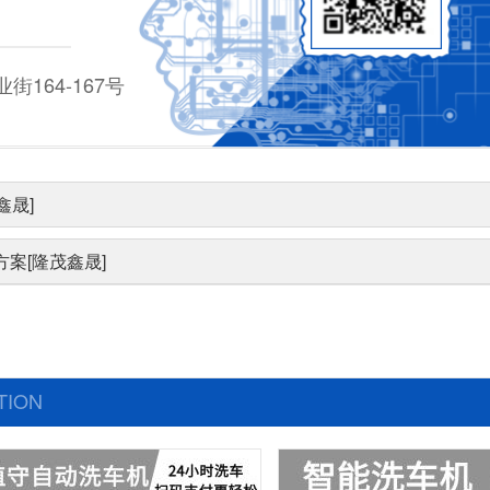
164-167号
鑫晟]
案[隆茂鑫晟]
TION