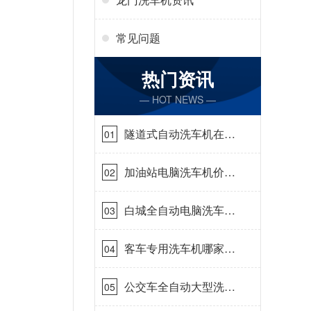
常见问题
热门资讯
— HOT NEWS —
隧道式自动洗车机在哪
01
里购买[隆茂鑫晟]
加油站电脑洗车机价格
02
怎么样[隆茂鑫晟]
白城全自动电脑洗车
03
机-ADV防冻冬季正常
使用[隆茂鑫晟]
客车专用洗车机哪家的
04
好[隆茂鑫晟]
公交车全自动大型洗车
05
机什么价钱[隆茂鑫晟]