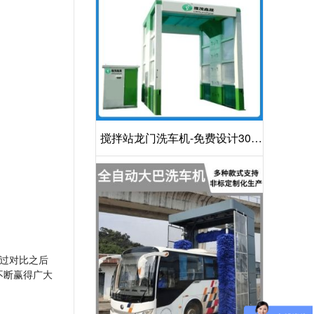
搅拌站龙门洗车机-免费设计30S
洁净方案[隆茂鑫晟]
过对比之后
不断赢得广大