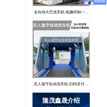
全自动大巴洗车机-电脑控制一键
启动清洗[隆茂鑫晟]
无人值守自动洗车机-扫码支付24
小时不停机洗车[隆茂鑫晟]
隆茂鑫晟介绍