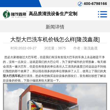
400-6798166
高品质清洗设备生产定制
新闻详情
大型大巴洗车机价钱怎么样[隆茂鑫晟]
时间:
2022-09-27
浏览量：
3875
作者：
隆茂鑫晟
想必大家都做过大巴车吧，但是我们有没有发现大巴车的车身上永远都是干净
的，没有一点灰尘，这就是我们的大巴公司，为了保护城市的文明形象，每天都
会清洗一遍大巴车，但是也有很多的单位表示人工清洗的速度已经远远达不到他
们预想的那个效果了，所以现在很多的的单位替换掉了人工，使用上了我们的
大
型大巴洗车机
进行清洗，想必有想购买这款设备的朋友们，首先都比较想了解这
款设备的价钱，下面小编就来给大家说一下。