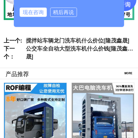
现在咨询
稍后再说
上一个:
搅拌站车辆龙门洗车机什么价位[隆茂鑫晟]
下一
公交车全自动大型洗车机什么价钱[隆茂鑫
个：
晟]
产品推荐
MORE