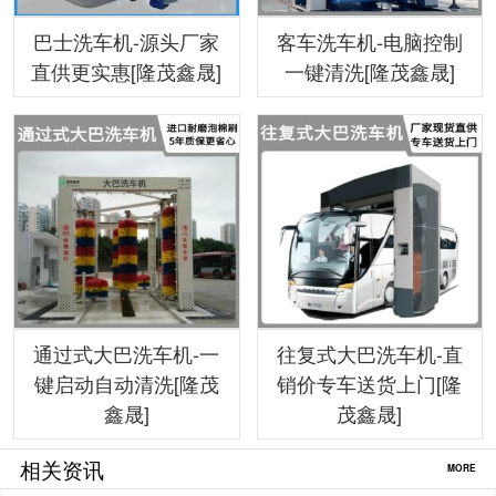
巴士洗车机-源头厂家
客车洗车机-电脑控制
直供更实惠[隆茂鑫晟]
一键清洗[隆茂鑫晟]
通过式大巴洗车机-一
往复式大巴洗车机-直
键启动自动清洗[隆茂
销价专车送货上门[隆
鑫晟]
茂鑫晟]
相关资讯
MORE