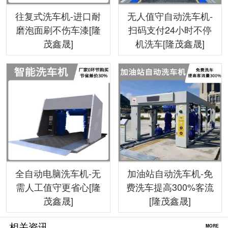
往复式洗车机-进口耐
无人值守自动洗车机-
磨泡面刷不伤车漆[隆
扫码支付24小时不停
茂鑫晟]
机洗车[隆茂鑫晟]
全自动电脑洗车机-无
加油站自动洗车机-免
需人工值守更省心[隆
费洗车提高300%客流
茂鑫晟]
[隆茂鑫晟]
相关资讯
MORE