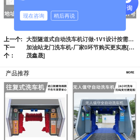
现在咨询
稍后再说
上一个:
大型隧道式自动洗车机订做-1V1设计按需定
下一
制[隆茂鑫晟]
加油站龙门洗车机-厂家0环节购买更实惠[隆
个：
茂鑫晟]
产品推荐
MORE