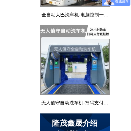
全自动大巴洗车机-电脑控制一键
启动清洗[隆茂鑫晟]
无人值守自动洗车机-扫码支付24
小时不停机洗车[隆茂鑫晟]
隆茂鑫晟介绍