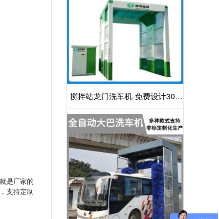
搅拌站龙门洗车机-免费设计30S
洁净方案[隆茂鑫晟]
就是厂家的
，支持定制