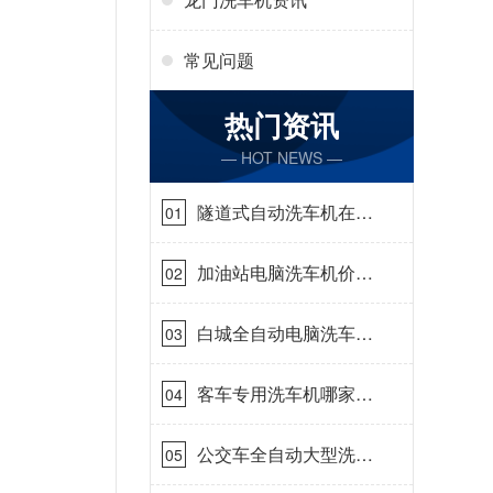
常见问题
热门资讯
— HOT NEWS —
隧道式自动洗车机在哪
01
里购买[隆茂鑫晟]
加油站电脑洗车机价格
02
怎么样[隆茂鑫晟]
白城全自动电脑洗车
03
机-ADV防冻冬季正常
使用[隆茂鑫晟]
客车专用洗车机哪家的
04
好[隆茂鑫晟]
公交车全自动大型洗车
05
机什么价钱[隆茂鑫晟]