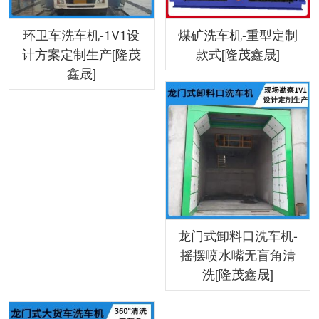
环卫车洗车机-1V1设
煤矿洗车机-重型定制
计方案定制生产[隆茂
款式[隆茂鑫晟]
鑫晟]
龙门式卸料口洗车机-
摇摆喷水嘴无盲角清
洗[隆茂鑫晟]