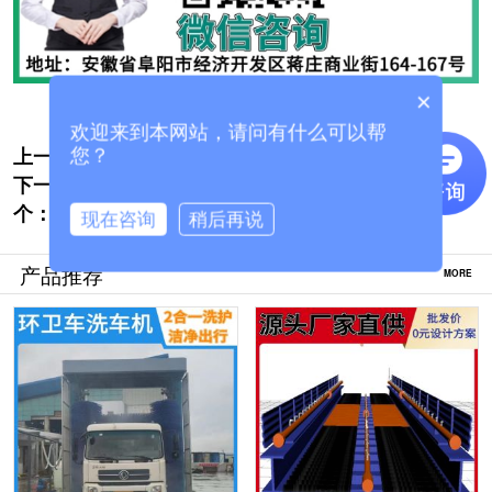
×
欢迎来到本网站，请问有什么可以帮
上一个:
嘉峪关龙门往复式洗车机在哪里购买[隆茂鑫
您？
下一
晟]
加油站智能洗车机全自动哪里有卖的[隆茂鑫
个：
晟]
现在咨询
稍后再说
产品推荐
MORE