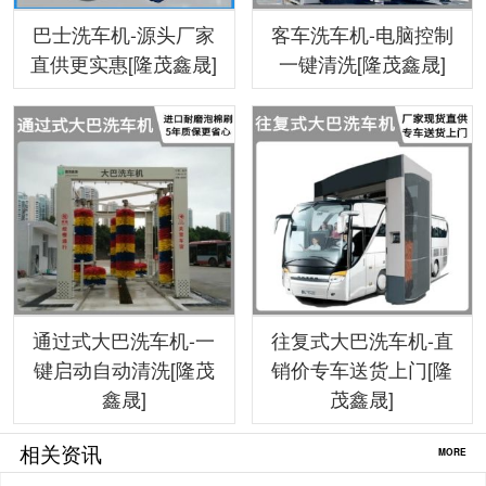
巴士洗车机-源头厂家
客车洗车机-电脑控制
直供更实惠[隆茂鑫晟]
一键清洗[隆茂鑫晟]
通过式大巴洗车机-一
往复式大巴洗车机-直
键启动自动清洗[隆茂
销价专车送货上门[隆
鑫晟]
茂鑫晟]
相关资讯
MORE