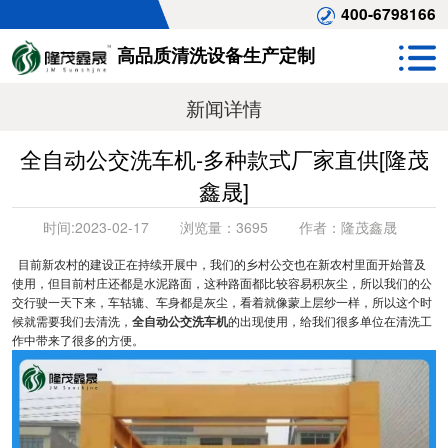
400-6798166
高品质清洗设备生产定制
新闻详情
全自动公交洗车机-多种款式厂家直供[隆茂
鑫晟]
时间:
2023-02-17
浏览量：
3695
作者：
隆茂鑫晟
目前新农村的建设正在持续开展中，我们的乡村公交也在新农村里面开始普及
使用，但目前村庄还都是水泥路面，这种路面都比较容易积灰尘，所以我们的公
交行驶一天下来，车轱辘、车身都是灰尘，看着就像蒙上层纱一样，所以这个时
候就需要我们去清洗，
全自动公交洗车机
的出现使用，给我们很多单位在清洗工
作中带来了很多的方便。