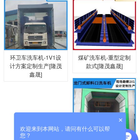
环卫车洗车机-1V1设
煤矿洗车机-重型定制
计方案定制生产[隆茂
款式[隆茂鑫晟]
鑫晟]
×
欢迎来到本网站，请问有什么可以帮
您？