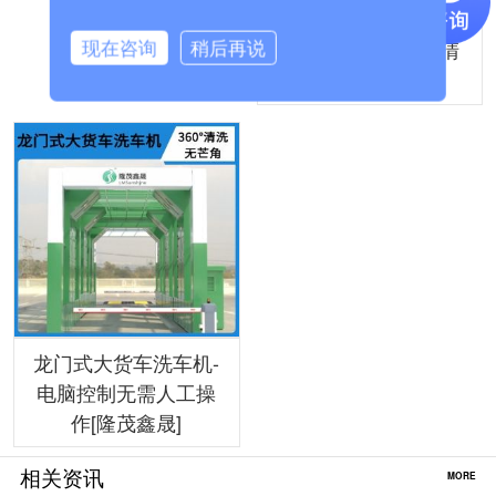
龙门式卸料口洗车机-
摇摆喷水嘴无盲角清
现在咨询
稍后再说
洗[隆茂鑫晟]
龙门式大货车洗车机-
电脑控制无需人工操
作[隆茂鑫晟]
相关资讯
MORE