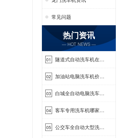
常见问题
热门资讯
— HOT NEWS —
隧道式自动洗车机在哪
01
里购买[隆茂鑫晟]
加油站电脑洗车机价格
02
怎么样[隆茂鑫晟]
白城全自动电脑洗车
03
机-ADV防冻冬季正常
使用[隆茂鑫晟]
客车专用洗车机哪家的
04
好[隆茂鑫晟]
公交车全自动大型洗车
05
机什么价钱[隆茂鑫晟]