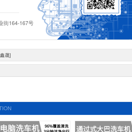
164-167号
鑫晟]
TION