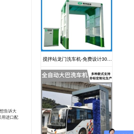
搅拌站龙门洗车机-免费设计30S
洁净方案[隆茂鑫晟]
想告诉大
采用进口配