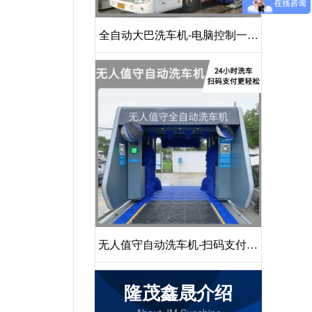
全自动大巴洗车机-电脑控制一键
启动清洗[隆茂鑫晟]
无人值守自动洗车机-扫码支付24
小时不停机洗车[隆茂鑫晟]
隆茂鑫晟介绍