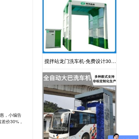
搅拌站龙门洗车机-免费设计30S
洁净方案[隆茂鑫晟]
惠，小编告
差价30%，