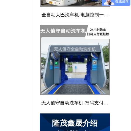
全自动大巴洗车机-电脑控制一键
启动清洗[隆茂鑫晟]
无人值守自动洗车机-扫码支付24
小时不停机洗车[隆茂鑫晟]
隆茂鑫晟介绍