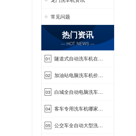
常见问题
热门资讯
— HOT NEWS —
隧道式自动洗车机在哪
01
里购买[隆茂鑫晟]
加油站电脑洗车机价格
02
怎么样[隆茂鑫晟]
白城全自动电脑洗车
03
机-ADV防冻冬季正常
使用[隆茂鑫晟]
客车专用洗车机哪家的
04
好[隆茂鑫晟]
公交车全自动大型洗车
05
机什么价钱[隆茂鑫晟]