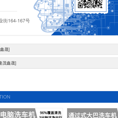
164-167号
鑫晟]
隆茂鑫晟]
TION