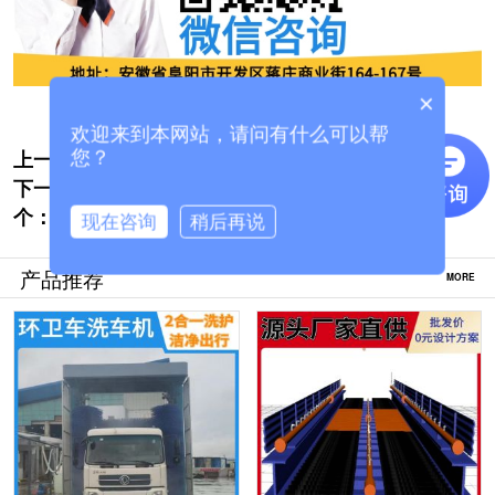
×
欢迎来到本网站，请问有什么可以帮
上一个:
滨州智能电脑洗车机-进口泡棉刷质保五年
您？
下一
[隆茂鑫晟]
隧道电脑自动洗车设备-只选对的不选贵的
个：
[隆茂鑫晟]
现在咨询
稍后再说
产品推荐
MORE