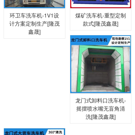
环卫车洗车机-1V1设
煤矿洗车机-重型定制
计方案定制生产[隆茂
款式[隆茂鑫晟]
鑫晟]
龙门式卸料口洗车机-
摇摆喷水嘴无盲角清
洗[隆茂鑫晟]