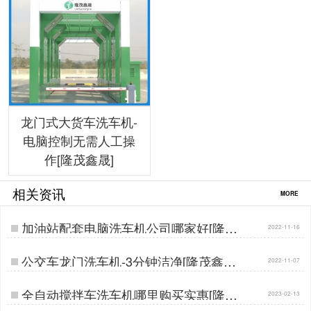
龙门式大货车洗车机-
电脑控制无需人工操
作[隆茂鑫晟]
相关资讯
MORE
加油站配套电脑洗车机公司哪家好[隆茂
2022-11-16
鑫晟]…
公交车龙门洗车机-3分钟洁净[隆茂鑫晟]
2022-11-07
…
全自动搅拌车洗车机哪里购买实惠[隆茂
2023-02-13
鑫晟]…