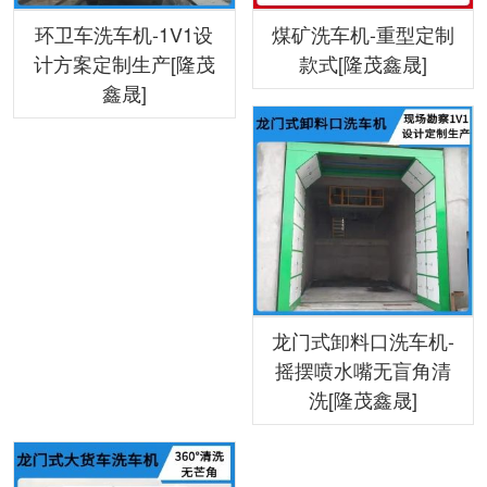
环卫车洗车机-1V1设
煤矿洗车机-重型定制
计方案定制生产[隆茂
款式[隆茂鑫晟]
鑫晟]
龙门式卸料口洗车机-
摇摆喷水嘴无盲角清
洗[隆茂鑫晟]