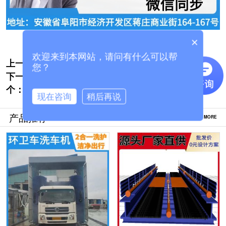
×
欢迎来到本网站，请问有什么可以帮
上一个:
广州搅拌站车辆洗车机-30S洁净出行[隆茂鑫
您？
下一
晟]
半挂大货车自动洗车机-厂家直供价钱实惠
个：
[隆茂鑫晟]
现在咨询
稍后再说
产品推荐
MORE