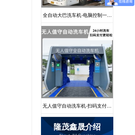
全自动大巴洗车机-电脑控制一键
启动清洗[隆茂鑫晟]
无人值守自动洗车机-扫码支付24
小时不停机洗车[隆茂鑫晟]
隆茂鑫晟介绍