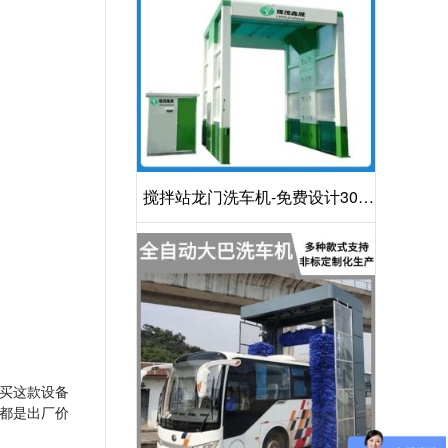
搅拌站龙门洗车机-免费设计30S
洁净方案[隆茂鑫晟]
买这款设备
都是出厂价