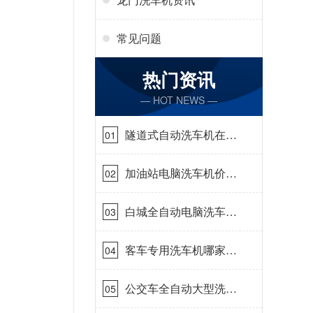
常见问题
热门资讯
— HOT NEWS —
隧道式自动洗车机在哪
01
里购买[隆茂鑫晟]
加油站电脑洗车机价格
02
怎么样[隆茂鑫晟]
白城全自动电脑洗车
03
机-ADV防冻冬季正常
使用[隆茂鑫晟]
客车专用洗车机哪家的
04
好[隆茂鑫晟]
公交车全自动大型洗车
05
机什么价钱[隆茂鑫晟]