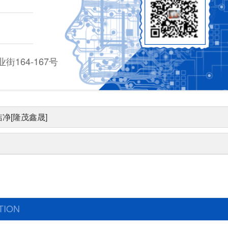
164-167号
净[隆茂鑫晟]
TION