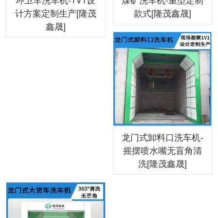
计方案定制生产[隆茂
款式[隆茂鑫晟]
鑫晟]
龙门式卸料口洗车机-
摇摆喷水嘴无盲角清
洗[隆茂鑫晟]