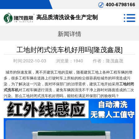
400-6798166
高品质清洗设备生产定制
新闻详情
工地封闭式洗车机好用吗[隆茂鑫晟]
时间:
2022-10-03
浏览量：
1940
作者：
隆茂鑫晟
城市的快速发展，离不开建筑工地的贡献，随着建筑工地上各种工程车辆的增
多，很多工程车辆在道路上行驶时车上所粘的粉尘很容易给城市的环境造成污
染，为了解决这一污染，面对环保部门的治理需求，建筑工地开始采用
工地封闭
式洗车机
对工程车辆进行清洗，避免车辆因清洗不干净上路时对路面造成的二次
污染。那么工地封闭式洗车机好用吗，能轻松满足环保部门的验收吗？