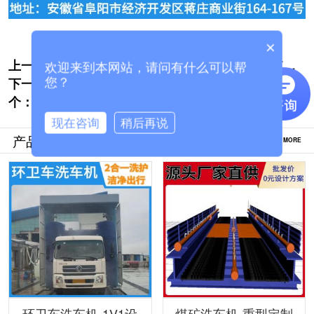
×
上一个:
无人值守往复式洗车机-24小时随到随洗[隆
欢迎来到本网站，请问有什么可以帮
下一
茂鑫晟]
货车龙门式洗车机-定制生产环评验收更轻松
您？
个：
[隆茂鑫晟]
现在咨询
稍后再说
产品推荐
MORE
环卫车洗车机-1V1设
煤矿洗车机-重型定制