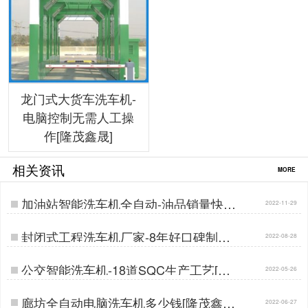
龙门式大货车洗车机-
电脑控制无需人工操
作[隆茂鑫晟]
相关资讯
MORE
加油站智能洗车机全自动-油品销量快速
2022-11-29
提升[隆茂鑫晟]…
封闭式工程洗车机厂家-8年好口碑制造
2022-08-28
经验[隆茂鑫晟]…
公交智能洗车机-18道SQC生产工艺[隆
2022-05-26
茂鑫晟]…
廊坊全自动电脑洗车机多少钱[隆茂鑫晟]
2022-06-27