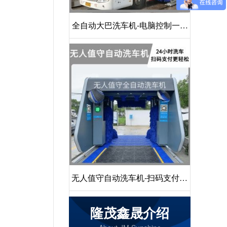
全自动大巴洗车机-电脑控制一键
启动清洗[隆茂鑫晟]
无人值守自动洗车机-扫码支付24
小时不停机洗车[隆茂鑫晟]
隆茂鑫晟介绍