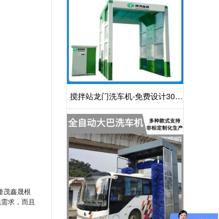
搅拌站龙门洗车机-免费设计30S
洁净方案[隆茂鑫晟]
隆茂鑫晟根
洗需求，而且