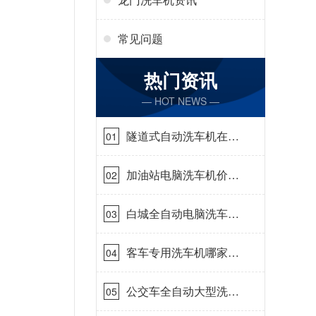
常见问题
热门资讯
— HOT NEWS —
隧道式自动洗车机在哪
01
里购买[隆茂鑫晟]
加油站电脑洗车机价格
02
怎么样[隆茂鑫晟]
白城全自动电脑洗车
03
机-ADV防冻冬季正常
使用[隆茂鑫晟]
客车专用洗车机哪家的
04
好[隆茂鑫晟]
公交车全自动大型洗车
05
机什么价钱[隆茂鑫晟]