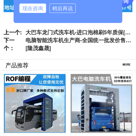
现在咨询
稍后再说
上一个:
大巴车龙门式洗车机-进口泡棉刷5年质保[隆
下一
茂鑫晟]
电脑智能洗车机生产商-全国统一批发价售卖
个：
[隆茂鑫晟]
产品推荐
MORE