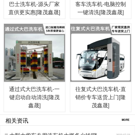
巴士洗车机-源头厂家
客车洗车机-电脑控制
直供更实惠[隆茂鑫晟]
一键清洗[隆茂鑫晟]
通过式大巴洗车机-一
往复式大巴洗车机-直
键启动自动清洗[隆茂
销价专车送货上门[隆
鑫晟]
茂鑫晟]
相关资讯
MORE
大型大货车专用洗车机大概多少钱[隆茂
2022-07-23