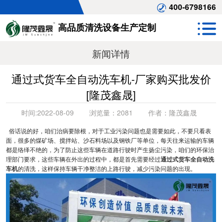
400-6798166
高品质清洗设备生产定制
新闻详情
通过式货车全自动洗车机-厂家购买批发价
[隆茂鑫晟]
时间:
2022-08-09
浏览量：
2081
作者：
隆茂鑫晟
俗话说的好，咱们治病要除根，对于工业污染问题也是需要如此，不要只看表
面，很多的煤矿场、搅拌站、沙石料场以及钢铁厂等单位，每天往来运输的车辆
都是络绎不绝的，为了防止这些车辆在道路行驶时产生扬尘污染，咱们的环保治
理部门要求，这些车辆在外出的过程中，都是首先需要经过
通过式货车全自动洗
车机
的清洗，这样保持车辆干净整洁的上路行驶，减少污染问题的出现。