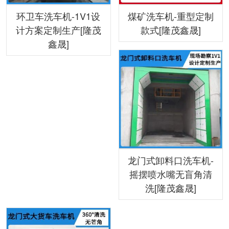
环卫车洗车机-1V1设
煤矿洗车机-重型定制
计方案定制生产[隆茂
款式[隆茂鑫晟]
鑫晟]
龙门式卸料口洗车机-
摇摆喷水嘴无盲角清
洗[隆茂鑫晟]