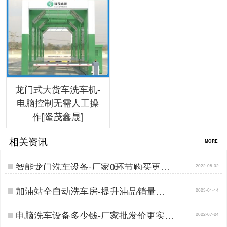
龙门式大货车洗车机-
电脑控制无需人工操
作[隆茂鑫晟]
相关资讯
MORE
智能龙门洗车设备-厂家0环节购买更实
2022-08-02
惠[隆茂鑫晟]…
加油站全自动洗车房-提升油品销量
2023-01-14
300%[隆茂鑫晟]…
电脑洗车设备多少钱-厂家批发价更实惠
2022-07-24
[隆茂鑫晟]…