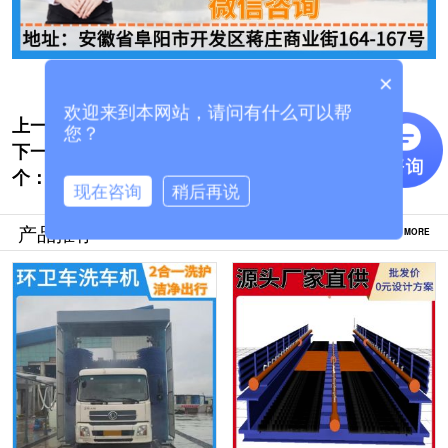
×
欢迎来到本网站，请问有什么可以帮
上一个:
常德搅拌站车辆洗车机-定制方案环评轻松验
您？
下一
收[隆茂鑫晟]
搅拌站龙门洗车机-8年品牌好口碑厂家支持
个：
定做[隆茂鑫晟]
现在咨询
稍后再说
产品推荐
MORE