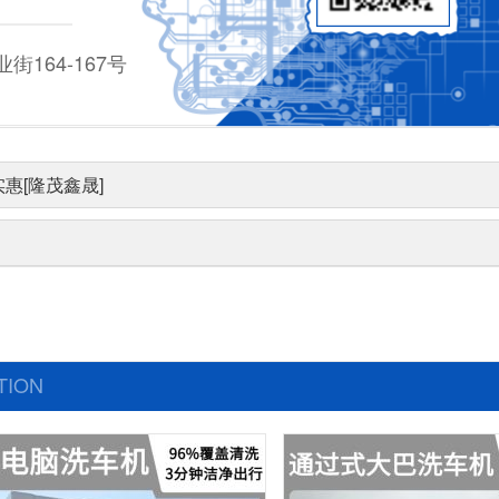
164-167号
惠[隆茂鑫晟]
TION