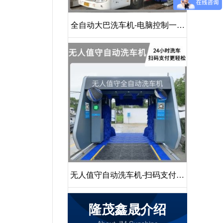
全自动大巴洗车机-电脑控制一键
启动清洗[隆茂鑫晟]
无人值守自动洗车机-扫码支付24
小时不停机洗车[隆茂鑫晟]
隆茂鑫晟介绍