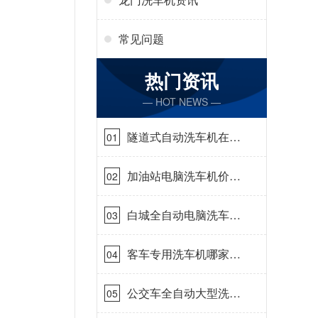
常见问题
热门资讯
— HOT NEWS —
隧道式自动洗车机在哪
01
里购买[隆茂鑫晟]
加油站电脑洗车机价格
02
怎么样[隆茂鑫晟]
白城全自动电脑洗车
03
机-ADV防冻冬季正常
使用[隆茂鑫晟]
客车专用洗车机哪家的
04
好[隆茂鑫晟]
公交车全自动大型洗车
05
机什么价钱[隆茂鑫晟]