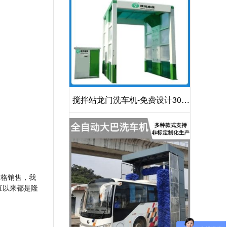
搅拌站龙门洗车机-免费设计30S
洁净方案[隆茂鑫晟]
价格销售，我
直以来都是隆