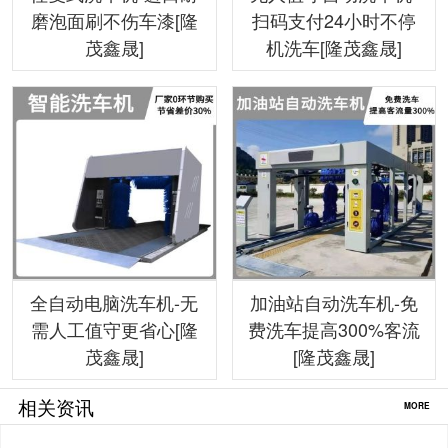
磨泡面刷不伤车漆[隆
扫码支付24小时不停
茂鑫晟]
机洗车[隆茂鑫晟]
全自动电脑洗车机-无
加油站自动洗车机-免
需人工值守更省心[隆
费洗车提高300%客流
茂鑫晟]
[隆茂鑫晟]
相关资讯
MORE