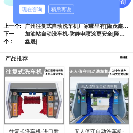
现在咨询
稍后再说
上一个:
广州往复式自动洗车机厂家哪里有[隆茂鑫
下一
晟]
加油站自动洗车机-防静电喷涂更安全[隆茂
个：
鑫晟]
产品推荐
MORE
往复式洗车机-进口耐
无人值守自动洗车机-