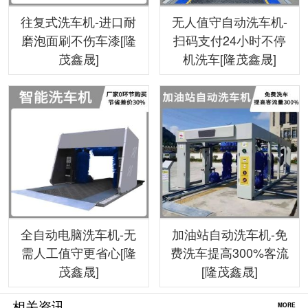
往复式洗车机-进口耐
无人值守自动洗车机-
磨泡面刷不伤车漆[隆
扫码支付24小时不停
茂鑫晟]
机洗车[隆茂鑫晟]
全自动电脑洗车机-无
加油站自动洗车机-免
需人工值守更省心[隆
费洗车提高300%客流
茂鑫晟]
[隆茂鑫晟]
相关资讯
MORE