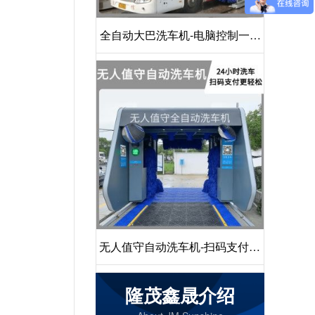
全自动大巴洗车机-电脑控制一键
启动清洗[隆茂鑫晟]
无人值守自动洗车机-扫码支付24
小时不停机洗车[隆茂鑫晟]
隆茂鑫晟介绍