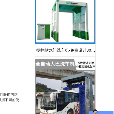
搅拌站龙门洗车机-免费设计30S
洁净方案[隆茂鑫晟]
们眼前的这
根据不同的使