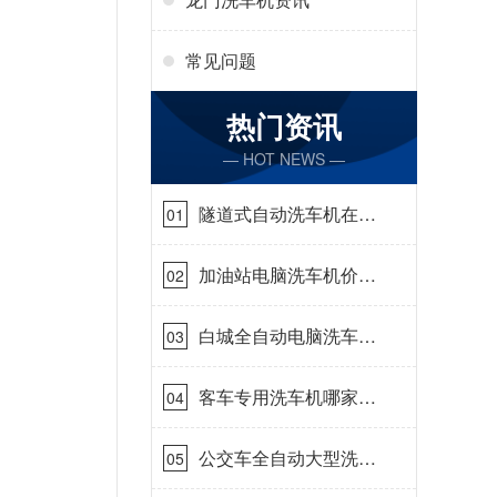
常见问题
热门资讯
— HOT NEWS —
隧道式自动洗车机在哪
01
里购买[隆茂鑫晟]
加油站电脑洗车机价格
02
怎么样[隆茂鑫晟]
白城全自动电脑洗车
03
机-ADV防冻冬季正常
使用[隆茂鑫晟]
客车专用洗车机哪家的
04
好[隆茂鑫晟]
公交车全自动大型洗车
05
机什么价钱[隆茂鑫晟]