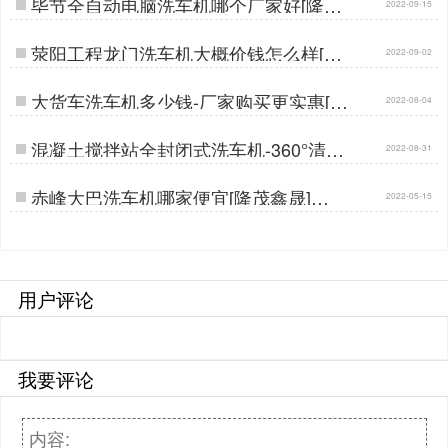
毕节全自动电脑洗车机哪个厂家好[隆茂
2022-09-15
鑫晟]…
荥阳工程龙门洗车机大概价钱怎么样[隆
2022-09-02
茂鑫晟]…
大货车洗车机多少钱-厂家购买更实惠[隆
2022-08-04
茂鑫晟]…
混凝土搅拌站全封闭式洗车机-360°清洗
2022-08-31
环评验收更轻松[隆茂鑫晟]…
赤峰大巴洗车机哪家便宜[隆茂鑫晟]…
2022-05-15
用户评论
我要评论