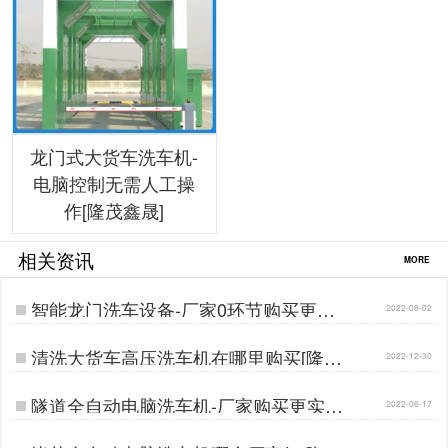
龙门式大货车洗车机-
电脑控制无需人工操
作[隆茂鑫晟]
相关资讯
MORE
智能龙门洗车设备-厂家0环节购买更实
2022-08-02
惠[隆茂鑫晟]…
清洗大货车高压洗车机在哪里购买[隆茂
2022-12-30
鑫晟]…
隧道全自动电脑洗车机-厂家购买更实惠
2022-06-17
[隆茂鑫晟]…