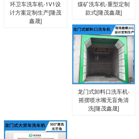
环卫车洗车机-1V1设
煤矿洗车机-重型定制
计方案定制生产[隆茂
款式[隆茂鑫晟]
鑫晟]
龙门式卸料口洗车机-
摇摆喷水嘴无盲角清
洗[隆茂鑫晟]