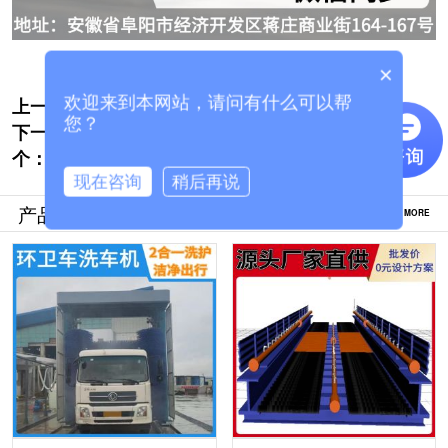
×
上一个:
南京大巴自动洗车机-一台也是批发价[隆茂
欢迎来到本网站，请问有什么可以帮
您？
下一
鑫晟]
全自动洗车设备哪家好[隆茂鑫晟]
个：
现在咨询
稍后再说
产品推荐
MORE