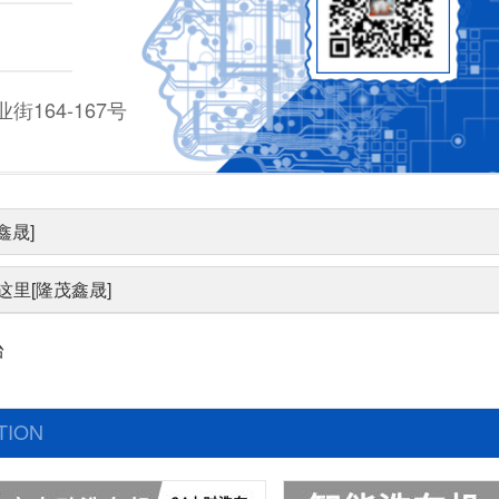
164-167号
鑫晟]
里[隆茂鑫晟]
台
TION