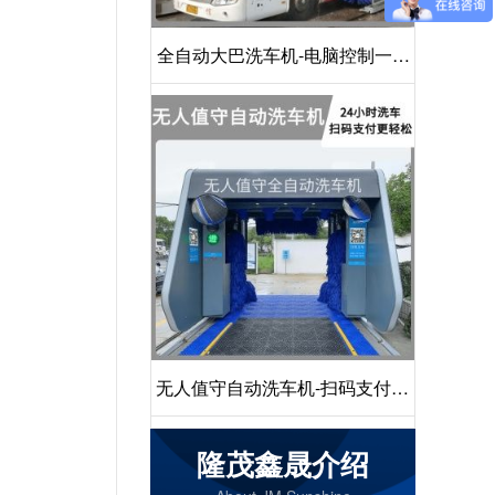
全自动大巴洗车机-电脑控制一键
启动清洗[隆茂鑫晟]
无人值守自动洗车机-扫码支付24
小时不停机洗车[隆茂鑫晟]
隆茂鑫晟介绍