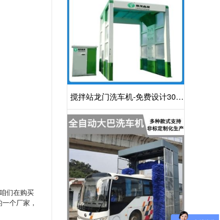
搅拌站龙门洗车机-免费设计30S
洁净方案[隆茂鑫晟]
咱们在购买
的一个厂家，