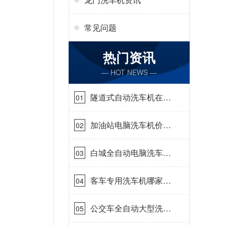
常见问题
热门资讯
— HOT NEWS —
隧道式自动洗车机在哪
01
里购买[隆茂鑫晟]
加油站电脑洗车机价格
02
怎么样[隆茂鑫晟]
白城全自动电脑洗车
03
机-ADV防冻冬季正常
使用[隆茂鑫晟]
客车专用洗车机哪家的
04
好[隆茂鑫晟]
公交车全自动大型洗车
05
机什么价钱[隆茂鑫晟]