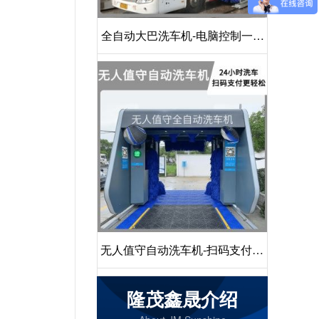
全自动大巴洗车机-电脑控制一键
启动清洗[隆茂鑫晟]
无人值守自动洗车机-扫码支付24
小时不停机洗车[隆茂鑫晟]
隆茂鑫晟介绍