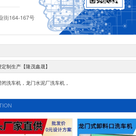
164-167号
费定制生产【隆茂鑫晟】
封闭洗车机，龙门水泥厂洗车机，
TION