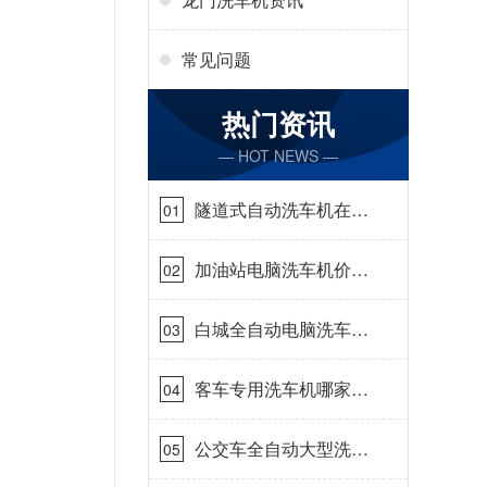
常见问题
热门资讯
— HOT NEWS —
隧道式自动洗车机在哪
01
里购买[隆茂鑫晟]
加油站电脑洗车机价格
02
怎么样[隆茂鑫晟]
白城全自动电脑洗车
03
机-ADV防冻冬季正常
使用[隆茂鑫晟]
客车专用洗车机哪家的
04
好[隆茂鑫晟]
公交车全自动大型洗车
05
机什么价钱[隆茂鑫晟]