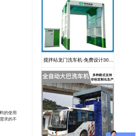
搅拌站龙门洗车机-免费设计30S
洁净方案[隆茂鑫晟]
料的使用
需求的不