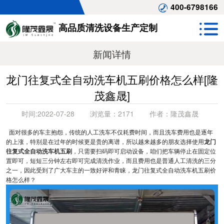
400-6798166
高品质清洗设备生产定制
新闻详情
龙门往复式全自动洗车机五刷价格怎么样[隆
茂鑫晟]
时间:
2022-07-28
浏览量：
2171
作者：
隆茂鑫晟
面对很多的车主抱怨，传统的人工洗车不仅耗费时间，而且洗车费用也是逐年
的上涨，特别是在过年的时候更是贵的离谱，所以越来越多的朋友选择使用
龙门
往复式全自动洗车机五刷
，只需要扫码即可启动设备，咱们把车辆停止在固定位
置即可，短短三分钟左右即可完成清洗作业，而且费用也是普通人工清洗的三分
之一，因此受到了广大车主的一致好评和青睐，龙门往复式全自动洗车机五刷价
格怎么样？