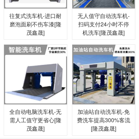
往复式洗车机-进口耐
无人值守自动洗车机-
磨泡面刷不伤车漆[隆
扫码支付24小时不停
茂鑫晟]
机洗车[隆茂鑫晟]
全自动电脑洗车机-无
加油站自动洗车机-免
需人工值守更省心[隆
费洗车提高300%客流
茂鑫晟]
[隆茂鑫晟]