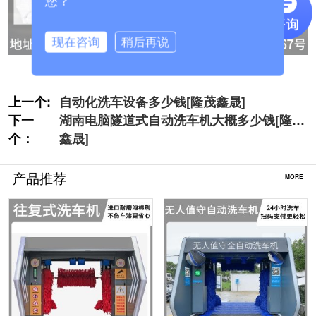
您？
现在咨询
稍后再说
上一个:
自动化洗车设备多少钱[隆茂鑫晟]
下一
湖南电脑隧道式自动洗车机大概多少钱[隆茂
个：
鑫晟]
产品推荐
MORE