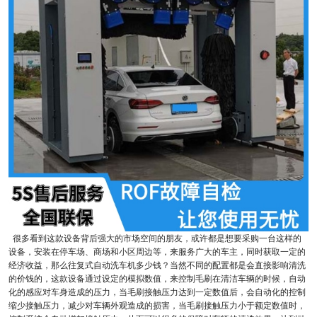
很多看到这款设备背后强大的市场空间的朋友，或许都是想要采购一台这样的
设备，安装在停车场、商场和小区周边等，来服务广大的车主，同时获取一定的
经济收益，那么往复式自动洗车机多少钱？当然不同的配置都是会直接影响清洗
的价钱的，这款设备通过设定的模拟数值，来控制毛刷在清洁车辆的时候，自动
化的感应对车身造成的压力，当毛刷接触压力达到一定数值后，会自动化的控制
缩少接触压力，减少对车辆外观造成的损害，当毛刷接触压力小于额定数值时，