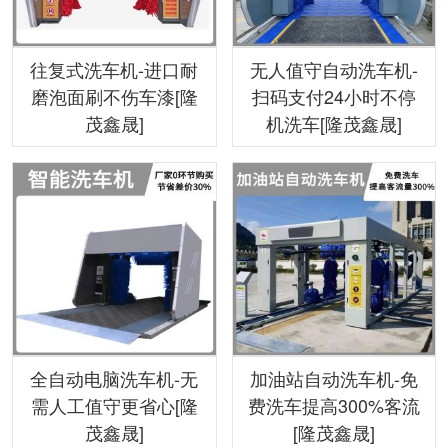
往复式洗车机-进口耐
无人值守自动洗车机-
磨泡面刷不伤车漆[隆
扫码支付24小时不停
茂鑫晟]
机洗车[隆茂鑫晟]
全自动电脑洗车机-无
加油站自动洗车机-免
需人工值守更省心[隆
费洗车提高300%客流
茂鑫晟]
[隆茂鑫晟]