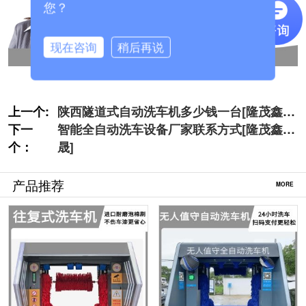
您？
现在咨询
稍后再说
上一个:
陕西隧道式自动洗车机多少钱一台[隆茂鑫
下一
晟]
智能全自动洗车设备厂家联系方式[隆茂鑫
个：
晟]
产品推荐
MORE