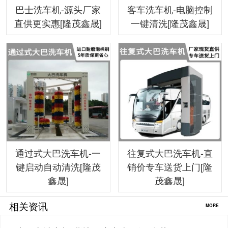
巴士洗车机-源头厂家
客车洗车机-电脑控制
直供更实惠[隆茂鑫晟]
一键清洗[隆茂鑫晟]
通过式大巴洗车机-一
往复式大巴洗车机-直
键启动自动清洗[隆茂
销价专车送货上门[隆
鑫晟]
茂鑫晟]
相关资讯
MORE