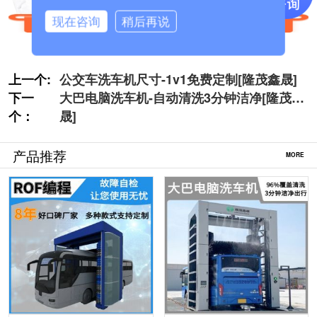
现在咨询
稍后再说
上一个:
公交车洗车机尺寸-1v1免费定制[隆茂鑫晟]
下一
大巴电脑洗车机-自动清洗3分钟洁净[隆茂鑫
个：
晟]
产品推荐
MORE