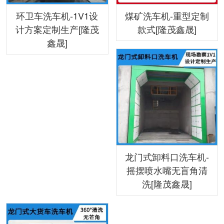
环卫车洗车机-1V1设
煤矿洗车机-重型定制
计方案定制生产[隆茂
款式[隆茂鑫晟]
鑫晟]
龙门式卸料口洗车机-
摇摆喷水嘴无盲角清
洗[隆茂鑫晟]