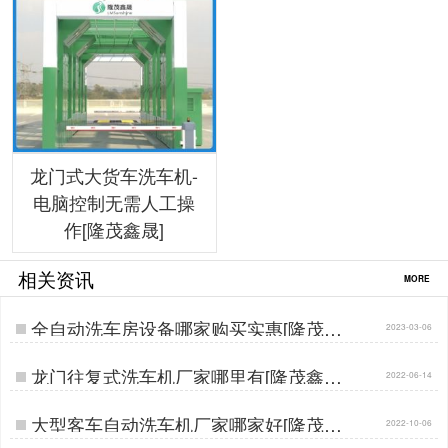
龙门式大货车洗车机-
电脑控制无需人工操
作[隆茂鑫晟]
相关资讯
MORE
全自动洗车房设备哪家购买实惠[隆茂鑫
2023-03-06
晟]…
龙门往复式洗车机厂家哪里有[隆茂鑫晟]
2022-06-14
…
大型客车自动洗车机厂家哪家好[隆茂鑫
2022-10-06
晟]…