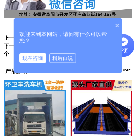
×
欢迎来到本网站，请问有什么可以帮
上一个:
工地龙门洗车机厂家联系电话[隆茂鑫晟]
您？
下一
北京搅拌站车辆洗车机厂家哪里有[隆茂鑫
个：
晟]
现在咨询
稍后再说
产品推荐
MORE