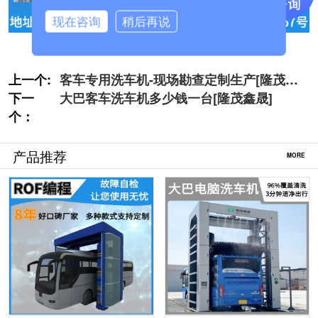
现在咨询
稍后再说
上一个:
客车专用洗车机-现场勘查定制生产[隆茂鑫
下一
晟]
大巴客车洗车机多少钱一台[隆茂鑫晟]
个：
产品推荐
MORE