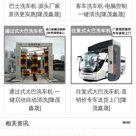
巴士洗车机-源头厂家
客车洗车机-电脑控制
直供更实惠[隆茂鑫晟]
一键清洗[隆茂鑫晟]
通过式大巴洗车机-一
往复式大巴洗车机-直
键启动自动清洗[隆茂
销价专车送货上门[隆
鑫晟]
茂鑫晟]
相关资讯
MORE