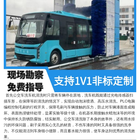
首先公交车洗车机清洗时只需将车辆停在原地，洗车机既能通过光电传感器扫
描车形，在保障等距清洗的情况下，实现自动泡沫喷洒、高压水清洗。PLC电脑
编程控制毛刷的行程开关，保障毛刷与车辆接触的压力，防止对车辆漆面造成顺
坏。表面热浸镀锌处理，盐雾实验等级十级，在机器长期接触水蜡泡沫等的环境
中保持长久防锈防腐蚀，结实耐用。公交车清洗除了本身的效率外，还有用水排
污的环保问题，刷子采用实心无孔的材质，不伤车漆的同时又具备很强的洗净
力。不仅能清洁到车身细小缝隙，而且蓄水能力很强，使车身达到优秀的清洗效
果。