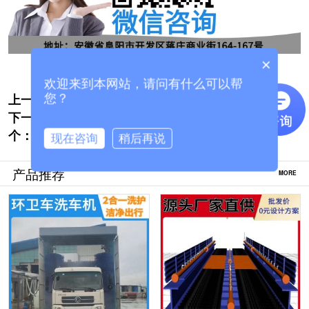
×
欢迎来到本网站，请问有什么可以帮
上一个:
北京搅拌站车辆洗车机哪家便宜[隆茂鑫晟]
您？
下一
大型搅拌车洗车机大概多少钱[隆茂鑫晟]
个：
现在咨询
稍后再说
产品推荐
MORE