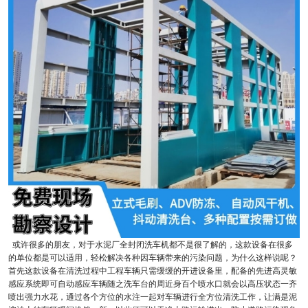
或许很多的朋友，对于水泥厂全封闭洗车机都不是很了解的，这款设备在很多
的单位都是可以适用，轻松解决各种因车辆带来的污染问题，为什么这样说呢？
首先这款设备在清洗过程中工程车辆只需缓缓的开进设备里，配备的先进高灵敏
感应系统即可自动感应车辆随之洗车台的周近身百个喷水口就会以高压状态一齐
喷出强力水花，通过各个方位的水注一起对车辆进行全方位清洗工作，让满是泥