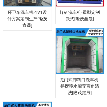
环卫车洗车机-1V1设
煤矿洗车机-重型定制
计方案定制生产[隆茂
款式[隆茂鑫晟]
鑫晟]
龙门式卸料口洗车机-
摇摆喷水嘴无盲角清
洗[隆茂鑫晟]