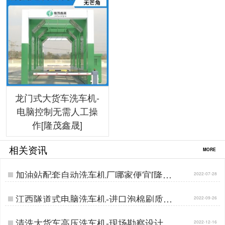
龙门式大货车洗车机-
电脑控制无需人工操
作[隆茂鑫晟]
相关资讯
MORE
加油站配套自动洗车机厂哪家便宜[隆茂
2022-07-28
鑫晟]…
江西隧道式电脑洗车机-进口泡棉刷质保
2022-09-26
五年[隆茂鑫晟]…
清洗大货车高压洗车机-现场勘察设计清
2022-12-16