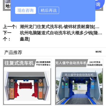
现在咨询
稍后再说
上一个:
潮州龙门往复式洗车机-镀锌材质耐腐蚀[隆
下一
茂鑫晟]
杭州电脑隧道式自动洗车机大概多少钱[隆茂
个：
鑫晟]
产品推荐
MORE