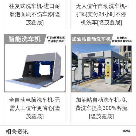
往复式洗车机-进口耐
无人值守自动洗车机-
磨泡面刷不伤车漆[隆
扫码支付24小时不停
茂鑫晟]
机洗车[隆茂鑫晟]
全自动电脑洗车机-无
加油站自动洗车机-免
需人工值守更省心[隆
费洗车提高300%客流
茂鑫晟]
[隆茂鑫晟]
相关资讯
MORE