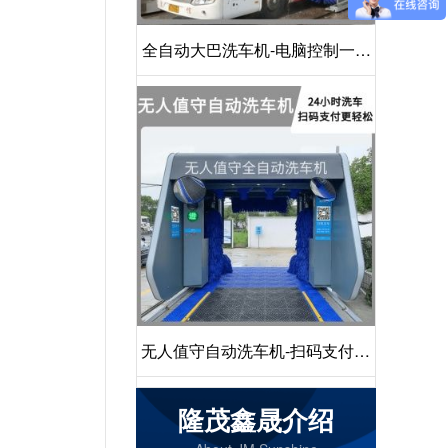
全自动大巴洗车机-电脑控制一键
启动清洗[隆茂鑫晟]
无人值守自动洗车机-扫码支付24
小时不停机洗车[隆茂鑫晟]
隆茂鑫晟介绍