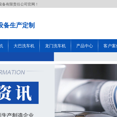
设备有限责任公司官网！
设备生产定制
机
大巴洗车机
龙门洗车机
产品中心
客户案