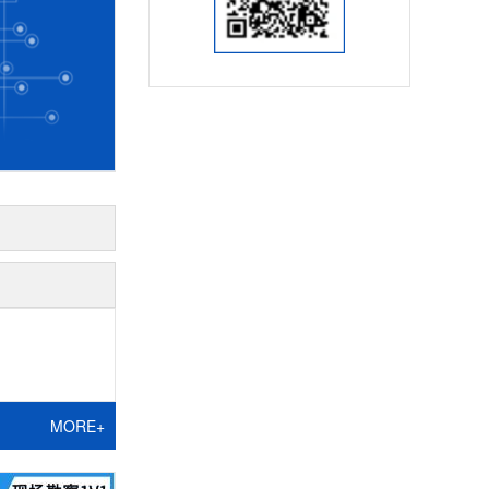
MORE+