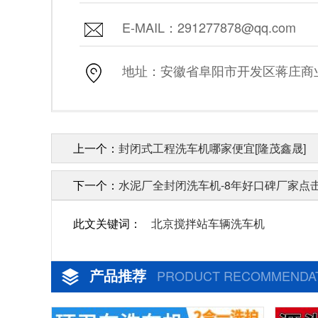
E-MAIL：291277878@qq.com
地址：安徽省阜阳市开发区蒋庄商业街
上一个：
封闭式工程洗车机哪家便宜[隆茂鑫晟]
下一个：
水泥厂全封闭洗车机-8年好口碑厂家点击
此文关键词：
北京搅拌站车辆洗车机
产品推荐
PRODUCT RECOMMENDA