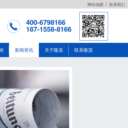
网站地图
联系我们
400-6798166
187-1558-8166
例
新闻资讯
关于隆茂
联系隆茂