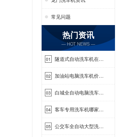
常见问题
热门资讯
— HOT NEWS —
隧道式自动洗车机在哪
01
里购买[隆茂鑫晟]
加油站电脑洗车机价格
02
怎么样[隆茂鑫晟]
白城全自动电脑洗车
03
机-ADV防冻冬季正常
使用[隆茂鑫晟]
客车专用洗车机哪家的
04
好[隆茂鑫晟]
公交车全自动大型洗车
05
机什么价钱[隆茂鑫晟]