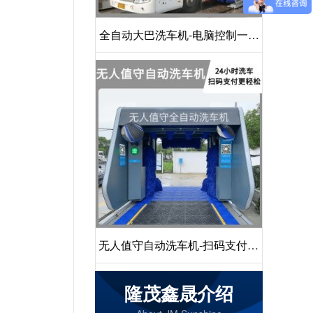
全自动大巴洗车机-电脑控制一键
启动清洗[隆茂鑫晟]
无人值守自动洗车机-扫码支付24
小时不停机洗车[隆茂鑫晟]
隆茂鑫晟介绍