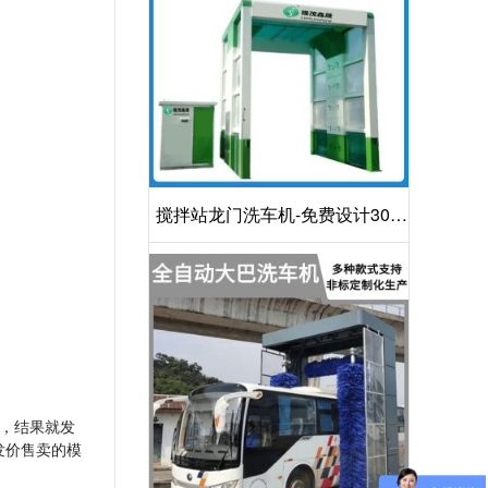
搅拌站龙门洗车机-免费设计30S
洁净方案[隆茂鑫晟]
，结果就发
发价售卖的模