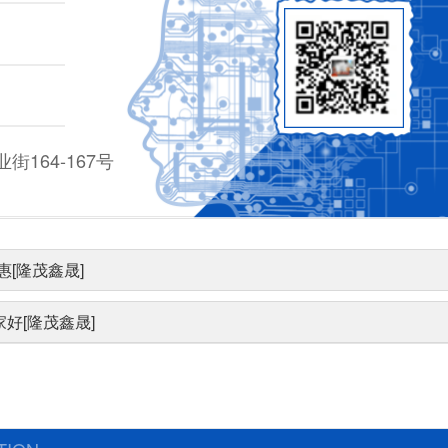
164-167号
[隆茂鑫晟]
好[隆茂鑫晟]