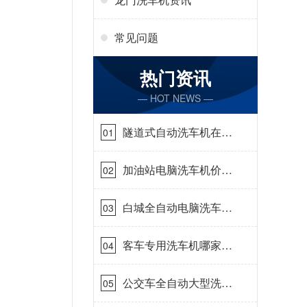
常见问题
热门资讯
— HOT NEWS —
隧道式自动洗车机在哪
01
里购买[隆茂鑫晟]
加油站电脑洗车机价格
02
怎么样[隆茂鑫晟]
白城全自动电脑洗车
03
机-ADV防冻冬季正常
使用[隆茂鑫晟]
客车专用洗车机哪家的
04
好[隆茂鑫晟]
公交车全自动大型洗车
05
机什么价钱[隆茂鑫晟]