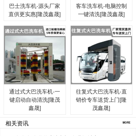
巴士洗车机-源头厂家
客车洗车机-电脑控制
直供更实惠[隆茂鑫晟]
一键清洗[隆茂鑫晟]
通过式大巴洗车机-一
往复式大巴洗车机-直
键启动自动清洗[隆茂
销价专车送货上门[隆
鑫晟]
茂鑫晟]
相关资讯
MORE