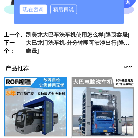
现在咨询
稍后再说
上一个:
凯美龙大巴车洗车机使用怎么样[隆茂鑫晟]
下一
大巴龙门洗车机-分分钟即可洁净出行[隆茂
个：
鑫晟]
产品推荐
MORE