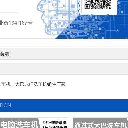
164-167号
鑫晟]
洗车机，大巴龙门洗车机销售厂家
TION