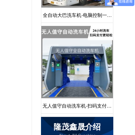
全自动大巴洗车机-电脑控制一键
启动清洗[隆茂鑫晟]
无人值守自动洗车机-扫码支付24
小时不停机洗车[隆茂鑫晟]
隆茂鑫晟介绍