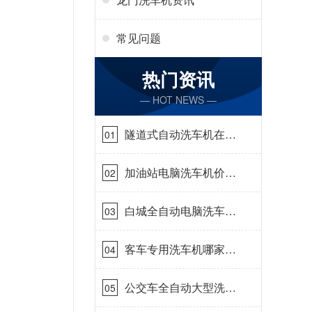
常见问题
热门资讯
— HOT NEWS —
隧道式自动洗车机在哪
01
里购买[隆茂鑫晟]
加油站电脑洗车机价格
02
怎么样[隆茂鑫晟]
白城全自动电脑洗车
03
机-ADV防冻冬季正常
使用[隆茂鑫晟]
客车专用洗车机哪家的
04
好[隆茂鑫晟]
公交车全自动大型洗车
05
机什么价钱[隆茂鑫晟]