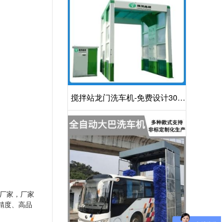
搅拌站龙门洗车机-免费设计30S
洁净方案[隆茂鑫晟]
厂家，厂家
精度、高品