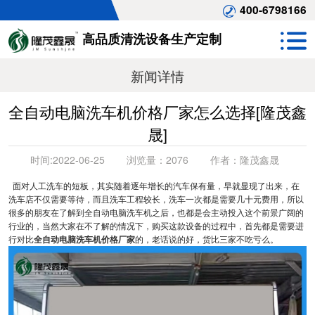
400-6798166
高品质清洗设备生产定制
新闻详情
全自动电脑洗车机价格厂家怎么选择[隆茂鑫
晟]
时间:
2022-06-25
浏览量：
2076
作者：
隆茂鑫晟
面对人工洗车的短板，其实随着逐年增长的汽车保有量，早就显现了出来，在
洗车店不仅需要等待，而且洗车工程较长，洗车一次都是需要几十元费用，所以
很多的朋友在了解到全自动电脑洗车机之后，也都是会主动投入这个前景广阔的
行业的，当然大家在不了解的情况下，购买这款设备的过程中，首先都是需要进
行对比
全自动电脑洗车机价格厂家
的，老话说的好，货比三家不吃亏么。