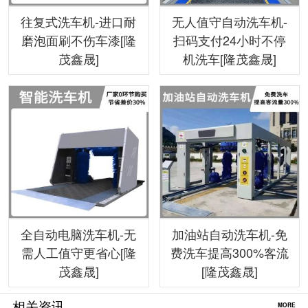
往复式洗车机-进口耐
无人值守自动洗车机-
磨泡面刷不伤车漆[隆
扫码支付24小时不停
茂鑫晟]
机洗车[隆茂鑫晟]
全自动电脑洗车机-无
加油站自动洗车机-免
需人工值守更省心[隆
费洗车提高300%客流
茂鑫晟]
[隆茂鑫晟]
相关资讯
MORE