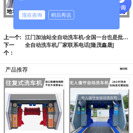
现在咨询
稍后再说
上一个:
江门加油站全自动洗车机-全国一台也是批发
下一
价[隆茂鑫晟]
全自动洗车机厂家联系电话[隆茂鑫晟]
个：
产品推荐
MORE