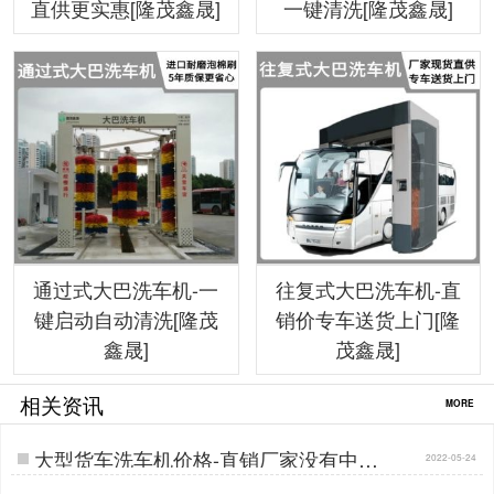
直供更实惠[隆茂鑫晟]
一键清洗[隆茂鑫晟]
通过式大巴洗车机-一
往复式大巴洗车机-直
键启动自动清洗[隆茂
销价专车送货上门[隆
鑫晟]
茂鑫晟]
相关资讯
MORE
大型货车洗车机价格-直销厂家没有中间
2022-05-24
商环节[隆茂鑫晟]…