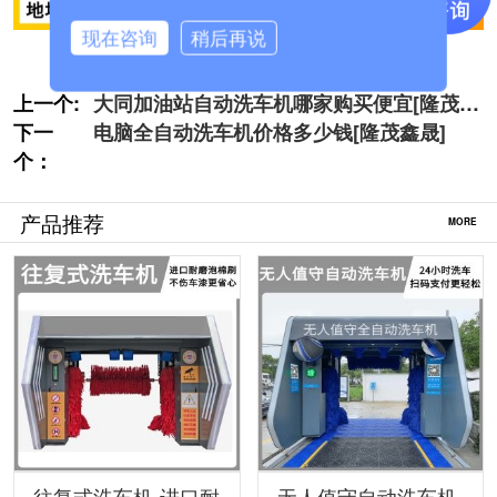
现在咨询
稍后再说
上一个:
大同加油站自动洗车机哪家购买便宜[隆茂鑫
下一
晟]
电脑全自动洗车机价格多少钱[隆茂鑫晟]
个：
产品推荐
MORE
往复式洗车机-进口耐
无人值守自动洗车机-