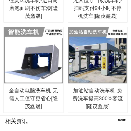
磨泡面刷不伤车漆[隆
扫码支付24小时不停
茂鑫晟]
机洗车[隆茂鑫晟]
全自动电脑洗车机-无
加油站自动洗车机-免
需人工值守更省心[隆
费洗车提高300%客流
茂鑫晟]
[隆茂鑫晟]
相关资讯
MORE