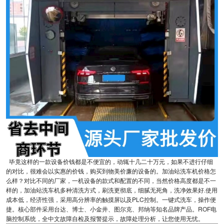
毕竟这样的一款设备价钱都是不便宜的，动辄十几二十万元，如果不进行仔细
的对比，很难会以实惠的价钱，购买到物美价廉的设备的。加油站洗车机价格怎
么样？对比不同的厂家，一机设备的款式和配置的不同，当然价格高度都是不一
样的，加油站洗车机多种清洗方式，刷洗更彻底，细腻无死角，洗净效果好.使用
成本低，经济性强，采用高分辨率的触摸屏以及PLC控制。一键式洗车，操作便
捷。核心部件采用台达、博士、小金井、图尔克、邦纳等知名品牌产品。ROF电
脑控制系统，全中文故障自检及报警提示，故障处理分析，让您使用无忧。