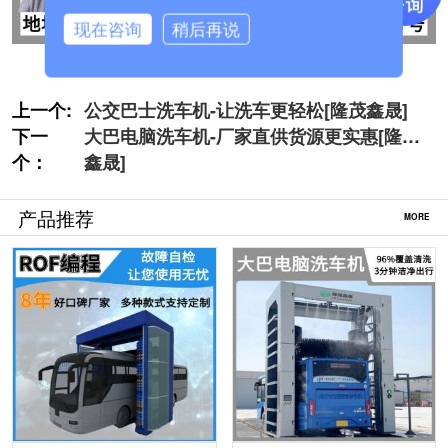
现在咨询
稍后再说
上一个:
公交巴士洗车机-让洗车更轻松[隆茂鑫晟]
下一
大巴电脑洗车机-厂家直供货源更实惠[隆茂
个：
鑫晟]
产品推荐
MORE