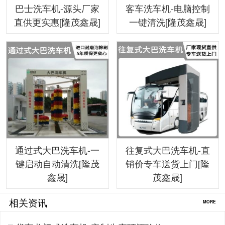
巴士洗车机-源头厂家
客车洗车机-电脑控制
直供更实惠[隆茂鑫晟]
一键清洗[隆茂鑫晟]
通过式大巴洗车机-一
往复式大巴洗车机-直
键启动自动清洗[隆茂
销价专车送货上门[隆
鑫晟]
茂鑫晟]
相关资讯
MORE