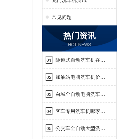
常见问题
热门资讯
— HOT NEWS —
隧道式自动洗车机在哪
01
里购买[隆茂鑫晟]
加油站电脑洗车机价格
02
怎么样[隆茂鑫晟]
白城全自动电脑洗车
03
机-ADV防冻冬季正常
使用[隆茂鑫晟]
客车专用洗车机哪家的
04
好[隆茂鑫晟]
公交车全自动大型洗车
05
机什么价钱[隆茂鑫晟]