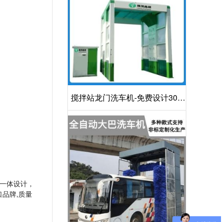
搅拌站龙门洗车机-免费设计30S
洁净方案[隆茂鑫晟]
一体设计，
品牌,质量