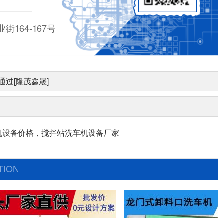
164-167号
过[隆茂鑫晟]
机设备价格，搅拌站洗车机设备厂家
TION