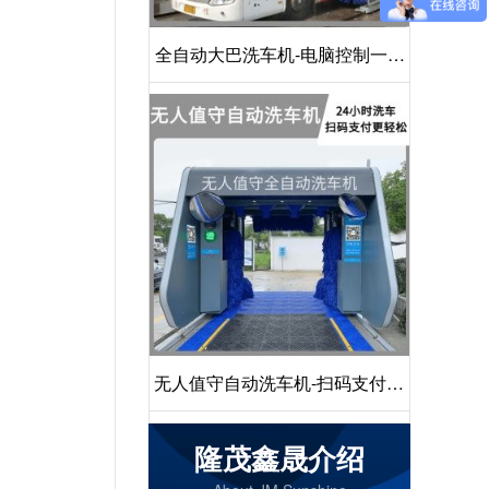
全自动大巴洗车机-电脑控制一键
启动清洗[隆茂鑫晟]
无人值守自动洗车机-扫码支付24
小时不停机洗车[隆茂鑫晟]
隆茂鑫晟介绍