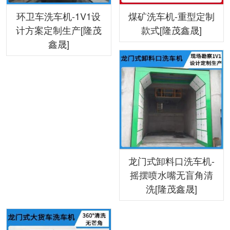
环卫车洗车机-1V1设
煤矿洗车机-重型定制
计方案定制生产[隆茂
款式[隆茂鑫晟]
鑫晟]
龙门式卸料口洗车机-
摇摆喷水嘴无盲角清
洗[隆茂鑫晟]