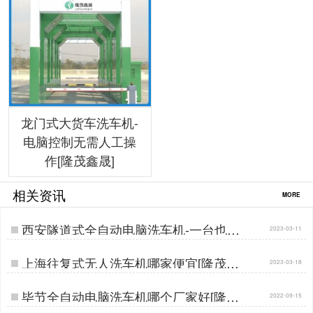
龙门式大货车洗车机-
电脑控制无需人工操
作[隆茂鑫晟]
相关资讯
MORE
西安隧道式全自动电脑洗车机-一台也是
2023-03-11
批发价[隆茂鑫晟]…
上海往复式无人洗车机哪家便宜[隆茂鑫
2023-03-18
晟]…
毕节全自动电脑洗车机哪个厂家好[隆茂
2022-09-15
鑫晟]…