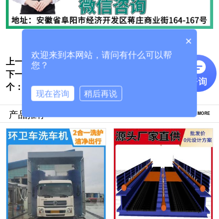
×
欢迎来到本网站，请问有什么可以帮
上一个:
全自动洗车系统-电脑控制无需人工操作[隆
您？
下一
茂鑫晟]
智能大巴洗车机-多种款式按需定制[隆茂鑫
个：
晟]
现在咨询
稍后再说
产品推荐
MORE