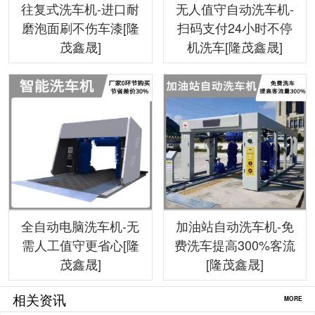
往复式洗车机-进口耐
无人值守自动洗车机-
磨泡面刷不伤车漆[隆
扫码支付24小时不停
茂鑫晟]
机洗车[隆茂鑫晟]
全自动电脑洗车机-无
加油站自动洗车机-免
需人工值守更省心[隆
费洗车提高300%客流
茂鑫晟]
[隆茂鑫晟]
相关资讯
MORE