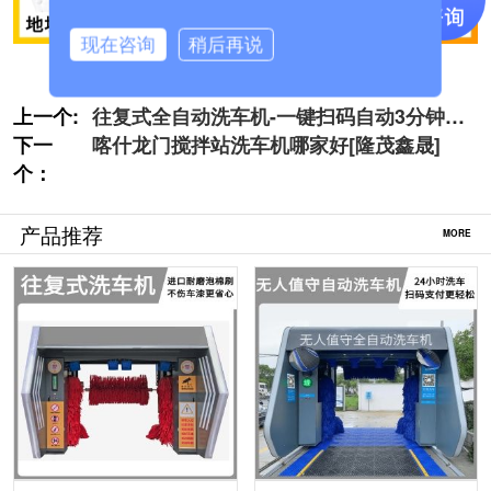
现在咨询
稍后再说
上一个:
往复式全自动洗车机-一键扫码自动3分钟洁
下一
净[隆茂鑫晟]
喀什龙门搅拌站洗车机哪家好[隆茂鑫晟]
个：
产品推荐
MORE