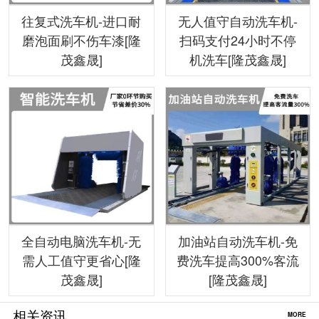
往复式洗车机-进口耐
无人值守自动洗车机-
磨泡面刷不伤车漆[隆
扫码支付24小时不停
茂鑫晟]
机洗车[隆茂鑫晟]
全自动电脑洗车机-无
加油站自动洗车机-免
需人工值守更省心[隆
费洗车提高300%客流
茂鑫晟]
[隆茂鑫晟]
相关资讯
MORE