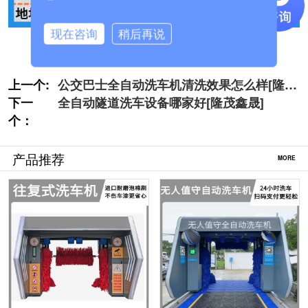
现在咨询
稍后再说
上一个:
公交巴士全自动洗车机清洗效果怎么样[隆茂
下一
鑫晟]
全自动隧道洗车设备哪家好[隆茂鑫晟]
个：
产品推荐
MORE