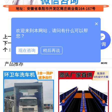
×
欢迎来到本网站，请问有什么可以帮
上一个:
搅拌站龙门洗车机生产商哪个质量好[隆茂鑫
您？
下一
晟]
钢厂龙门洗车机-直销厂家价钱更实惠[隆茂
个：
鑫晟]
现在咨询
稍后再说
产品推荐
MORE