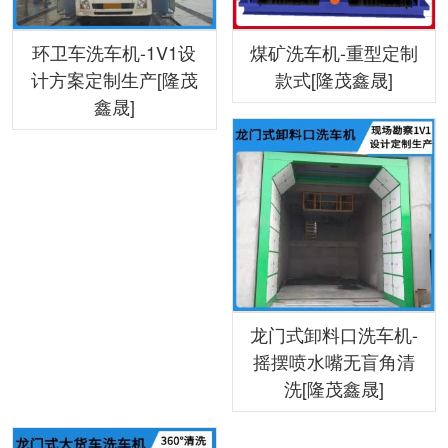
环卫车洗车机-1V1设
煤矿洗车机-重型定制
计方案定制生产[隆茂
款式[隆茂鑫晟]
鑫晟]
龙门式卸料口洗车机-
摇摆喷水嘴无盲角清
洗[隆茂鑫晟]