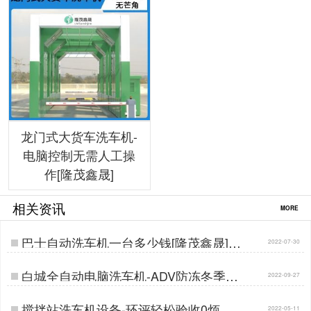
龙门式大货车洗车机-
电脑控制无需人工操
作[隆茂鑫晟]
相关资讯
MORE
巴士自动洗车机一台多少钱[隆茂鑫晟]…
2022-07-30
白城全自动电脑洗车机-ADV防冻冬季正
2022-09-27
常使用[隆茂鑫晟]…
搅拌站洗车机设备-环评轻松验收0烦恼
2022-05-11