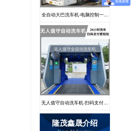
全自动大巴洗车机-电脑控制一键
启动清洗[隆茂鑫晟]
无人值守自动洗车机-扫码支付24
小时不停机洗车[隆茂鑫晟]
隆茂鑫晟介绍