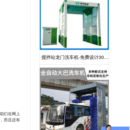
搅拌站龙门洗车机-免费设计30S
洁净方案[隆茂鑫晟]
咱们在网上
，而且还有