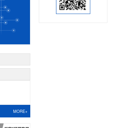
MORE+