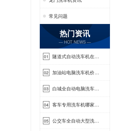
常见问题
热门资讯
— HOT NEWS —
隧道式自动洗车机在哪
01
里购买[隆茂鑫晟]
加油站电脑洗车机价格
02
怎么样[隆茂鑫晟]
白城全自动电脑洗车
03
机-ADV防冻冬季正常
使用[隆茂鑫晟]
客车专用洗车机哪家的
04
好[隆茂鑫晟]
公交车全自动大型洗车
05
机什么价钱[隆茂鑫晟]