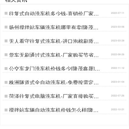
往复式自动洗车机多少钱-直销价厂家在
2022-07-11
这里[隆茂鑫晟]…
扬州搅拌站车辆洗车机哪里有卖[隆茂鑫
2023-03-06
晟]…
无人看守往复式洗车机-进口泡棉刷质保
2023-03-28
五年不伤漆[隆茂鑫晟]…
货车无刷通过式洗车机-厂家购买节省差
2022-08-26
价30%[隆茂鑫晟]…
公交车龙门洗车机价钱多少[隆茂鑫晟]…
2022-11-12
株洲隧道式全自动洗车机-免费按需定制
2023-01-04
配置[隆茂鑫晟]…
菏泽往复式电脑洗车机-厂家直接购买更
2022-07-26
实惠[隆茂鑫晟]…
搅拌站车辆自动洗车机价钱怎么样[隆茂
2022-10-21
鑫晟]…