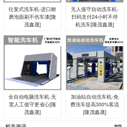
往复式洗车机-进口耐
无人值守自动洗车机-
磨泡面刷不伤车漆[隆
扫码支付24小时不停
茂鑫晟]
机洗车[隆茂鑫晟]
全自动电脑洗车机-无
加油站自动洗车机-免
需人工值守更省心[隆
费洗车提高300%客流
茂鑫晟]
[隆茂鑫晟]
相关资讯
MORE