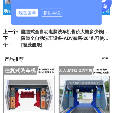
现在咨询
稍后再说
上一个:
隧道式全自动电脑洗车机售价大概多少钱[隆
下一
茂鑫晟]
隧道全自动洗车设备-ADV御寒-20°也可使用
个：
[隆茂鑫晟]
产品推荐
MORE